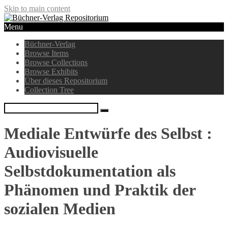
Skip to main content
Menu
Büchner-Verlag
Browse Items
Browse Collections
Browse Exhibits
Über dieses Repositorium
Collection Tree
Mediale Entwürfe des Selbst :
Audiovisuelle
Selbstdokumentation als
Phänomen und Praktik der
sozialen Medien