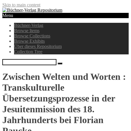
Skip to main content
Menu
Büchner-Verlag
Browse Items
Browse Collections
Browse Exhibits
Über dieses Repositorium
Collection Tree
Zwischen Welten und Worten :
Transkulturelle
Übersetzungsprozesse in der
Jesuitenmission des 18.
Jahrhunderts bei Florian
Paucke