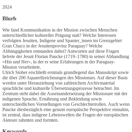
2024
Blurb
Wie fand Kommunikation in der Mission zwischen Menschen
unterschiedlicher kultureller Prägung statt? Welche Interessen
verfolgten Jesuiten, Indigene und Spanier_innen im Grenzgebiet
Gran Chaco in der Jesuitenprovinz Paraguay? Welche
Abhängigkeiten entstanden dabei? Antworten auf diese Fragen
lieferte der Jesuit Florian Paucke (1719–1780) in seiner Abhandlung
»Hin und Her«, in der er seine Erfahrungen in der Paraguay-
Mission verarbeitete.
Ulrich Stober erschließt erstmals grundlegend das Manuskript sowie
die über 200 Aquarellzeichnungen des Missionars. Auf dieser Basis
werden unter Heranziehung von zahlreichem Archivmaterial
sprachliche und kulturelle Übersetzungsprozesse betrachtet. Im
Zentrum steht dabei die Auseinandersetzung der Missionare mit der
indigenen Sprache, Ernährung und Bekleidung sowie
unterschiedlichen Vorstellungen von Geschlechterrollen. Auch wenn
Paucke diesbezüglich eine genuin europäische Perspektive einnahm,
ist zentral, dass indigene Lebenswelten die Fragen der europäischen
Akteure rahmten und formten.
Keywords