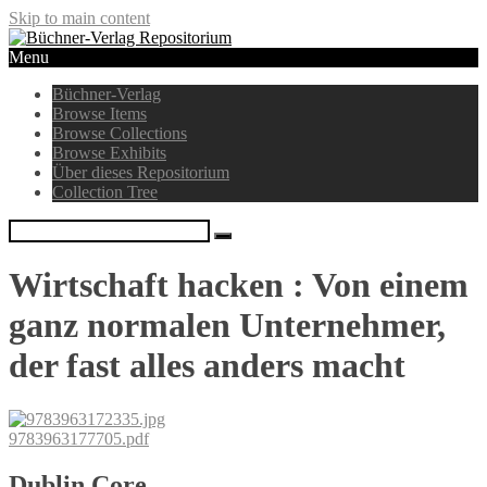
Skip to main content
Menu
Büchner-Verlag
Browse Items
Browse Collections
Browse Exhibits
Über dieses Repositorium
Collection Tree
Wirtschaft hacken : Von einem
ganz normalen Unternehmer,
der fast alles anders macht
9783963177705.pdf
Dublin Core