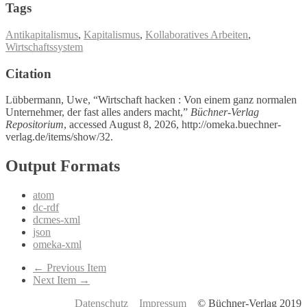
Tags
Antikapitalismus
,
Kapitalismus
,
Kollaboratives Arbeiten
,
Wirtschaftssystem
Citation
Lübbermann, Uwe, “Wirtschaft hacken : Von einem ganz normalen
Unternehmer, der fast alles anders macht,”
Büchner-Verlag
Repositorium
, accessed August 8, 2026,
http://omeka.buechner-
verlag.de/items/show/32
.
Output Formats
atom
dc-rdf
dcmes-xml
json
omeka-xml
← Previous Item
Next Item →
Datenschutz
Impressum
© Büchner-Verlag 2019